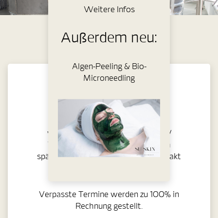
Weitere Infos
Außerdem neu:
Algen-Peeling & Bio-
Microneedling
Liebe Kundinnen und Kunden,
wir bitten Sie bei Terminabsagen /
Verschiebungen frühzeitig, jedoch
spätestens 24 Stunden vorher, Kontakt
mit uns aufzunehmen.
Verpasste Termine werden zu 100% in
Rechnung gestellt.